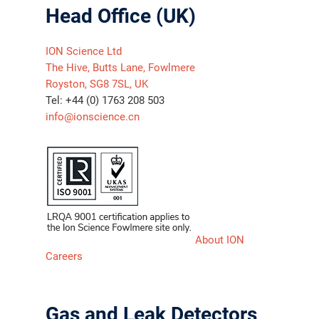
Head Office (UK)
ION Science Ltd
The Hive, Butts Lane, Fowlmere
Royston, SG8 7SL, UK
Tel: +44 (0) 1763 208 503
info@ionscience.cn
About ION
Careers
Gas and Leak Detectors