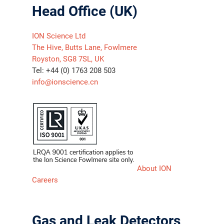
Head Office (UK)
ION Science Ltd
The Hive, Butts Lane, Fowlmere
Royston, SG8 7SL, UK
Tel: +44 (0) 1763 208 503
info@ionscience.cn
About ION
Careers
Gas and Leak Detectors