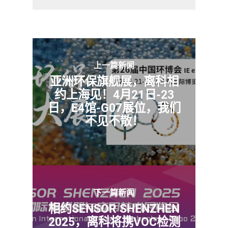
上一篇新闻
亚洲环保旗舰展，离科相
约上海见！4月21日-23
日，E4馆-G07展位，我们
不见不散！
下一篇新闻
相约SENSOR SHENZHEN
2025，离科将携VOC检测